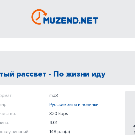
тый рассвет - По жизни иду
ормат:
mp3
анр:
Русские хиты и новинки
чество:
320 kbps
ина:
4:01
рослушиваний:
148 раз(а)