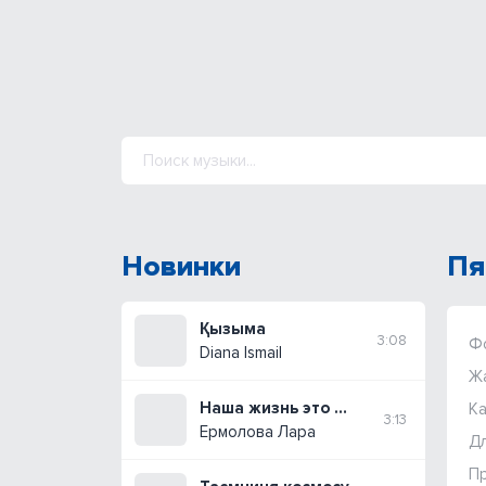
Новинки
Пя
Қызыма
3:08
Ф
Diana Ismail
Ж
Наша жизнь это драйв
Ка
3:13
Ермолова Лара
Дл
П