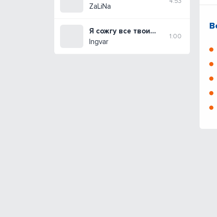
4:53
ZaLiNa
В
Я сожгу все твои фотографии
1:00
Ingvar