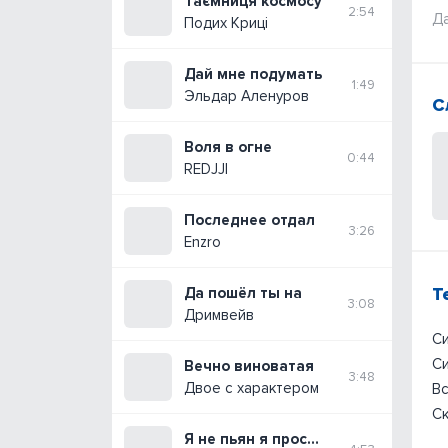
Таємниця космосу
2:54
Да
Подих Криці
Дай мне подумать
1:49
Эльдар Аленуров
С
Воля в огне
0:44
REDJJI
Последнее отдал
3:26
Enzro
Т
Да пошёл ты на
3:08
Дримвейв
Си
Си
Вечно виноватая
3:48
Двое с характером
Вс
Ск
Я не пьян я просто скучаю