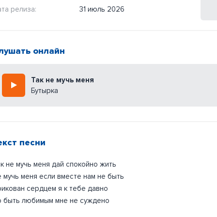
та релиза:
31 июль 2026
лушать онлайн
Так не мучь меня
Бутырка
екст песни
к не мучь меня дай спокойно жить
 мучь меня если вместе нам не быть
икован сердцем я к тебе давно
о быть любимым мне не суждено