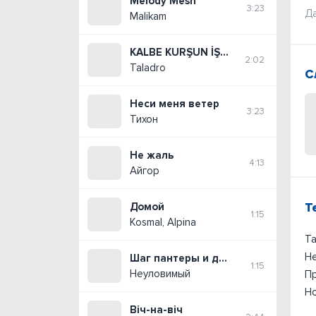
Melody Mesh
3:23
Да
Malikam
KALBE KURŞUN İŞLEMEZ
2:02
Taladro
С
Неси меня ветер
3:23
Тихон
Не жаль
4:13
Айгор
Т
Домой
1:15
Kosmal, Alpina
Та
Не
Шаг пантеры и дерзкий взгляд
1:15
Неуловимый
Пр
Н
Віч-на-віч