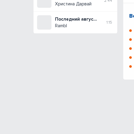
2:44
Христина Дарвай
В
Последний август снова пахнет морем
1:15
Rambl