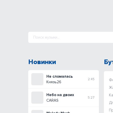
Новинки
Бу
Не сломалась
2:45
Ф
Князь26
Ж
Небо на двоих
Ка
5:27
CARAS
Дл
П