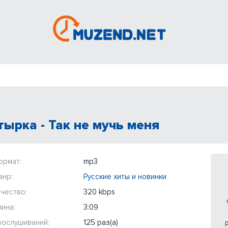
тырка - Так не мучь меня
ормат:
mp3
анр:
Русские хиты и новинки
чество:
320 kbps
ина:
3:09
рослушиваний:
125 раз(а)