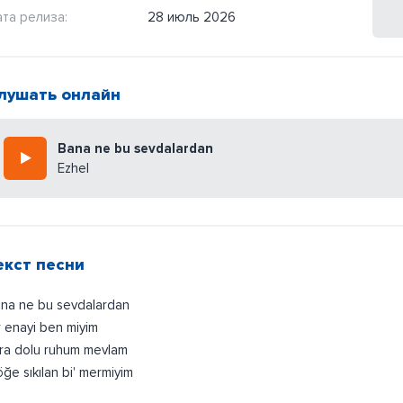
та релиза:
28 июль 2026
лушать онлайн
Bana ne bu sevdalardan
Ezhel
екст песни
na ne bu sevdalardan
r enayi ben miyim
ra dolu ruhum mevlam
ğe sıkılan bi' mermiyim