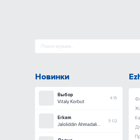
Новинки
Ez
Выбор
4:15
Ф
Vitaly Korbut
Ж
Erkam
Ка
5:02
Jaloliddin Ahmadaliyev
Дл
П