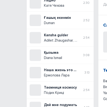
Ладно
2:30
Да
Катя Чехова
Ғашық екенмін
2:52
Duman
С
Kansha gulder
2:54
Adilet Zhaugashar, Alisher Bayniyazov
Қызыма
3:08
Diana Ismail
Т
Наша жизнь это драйв
3:13
Ермолова Лара
Ba
Bi
Таємниця космосу
2:54
Подих Криці
Ya
Gö
Дай мне подумать