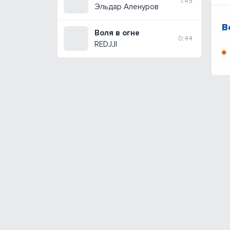
1:49
Эльдар Аленуров
В
Воля в огне
0:44
REDJJI