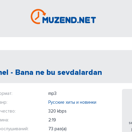
hel - Bana ne bu sevdalardan
ормат:
mp3
анр:
Русские хиты и новинки
чество:
320 kbps
ина:
2:19
s
рослушиваний:
73 раз(а)