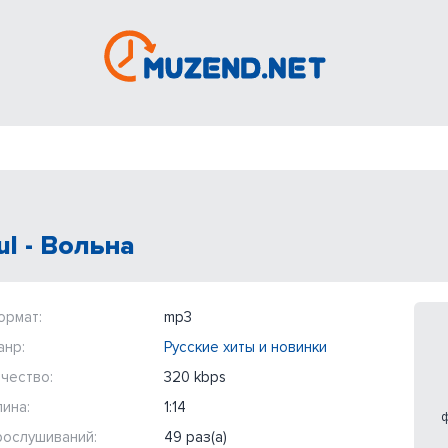
ul - Вольна
ормат:
mp3
анр:
Русские хиты и новинки
чество:
320 kbps
ина:
1:14
ф
рослушиваний:
49 раз(а)