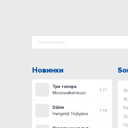
Новинки
So
Три топора
3:22
Ф
Moonwalkermusic
Ж
Dälim
Ка
3:48
Hangeldi Toýlyýew
Дл
П