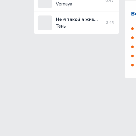
0:47
Vernaya
В
Не я такой а жизнь такая
3:43
Тень