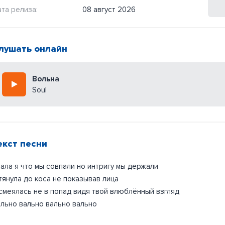
та релиза:
08 август 2026
лушать онлайн
Вольна
Soul
екст песни
ала я что мы совпали но интригу мы держали
тянула до коса не показывав лица
смеялась не в попад видя твой влюблённый взгляд
льно вально вально вально