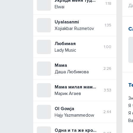
Укради меня туда где выше горы
1:18
Да
Elwai
Uyalasanmi
1:35
С
Xojiakbar Ruzmetov
Любимая
1:00
Lady Music
Мама
2:26
Даша Любимова
Т
Мама милая мама (Cover)
3:53
Марик Агаев
Зн
Я 
Ol Gowja
2:44
Я 
Hajy Yazmammedow
Ва
Одна и та же кровь