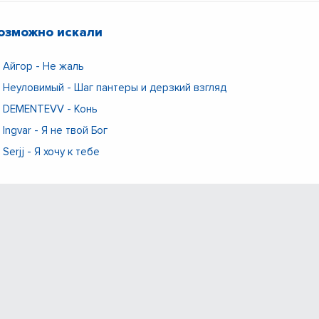
озможно искали
Айгор - Не жаль
Неуловимый - Шаг пантеры и дерзкий взгляд
DEMENTEVV - Конь
Ingvar - Я не твой Бог
Serjj - Я хочу к тебе