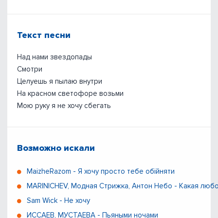
Текст песни
Над нами звездопады
Смотри
Целуешь я пылаю внутри
На красном светофоре возьми
Мою руку я не хочу сбегать
Возможно искали
MaizheRazom - Я хочу просто тебе обійняти
MARINICHEV, Модная Стрижка, Антон Небо - Какая люб
Sam Wick - Не хочу
ИССАЕВ, МУСТАЕВА - Пьяными ночами