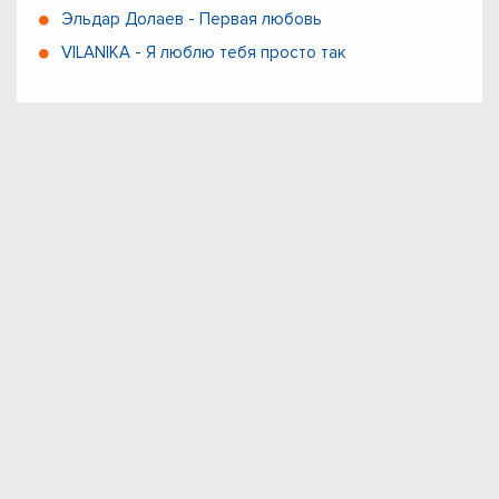
Эльдар Долаев - Первая любовь
VILANIKA - Я люблю тебя просто так
Muzend.net - Время слушать и скачать музыки
Вопросы, жалобы и сотрудничество:
admin@muzend.net