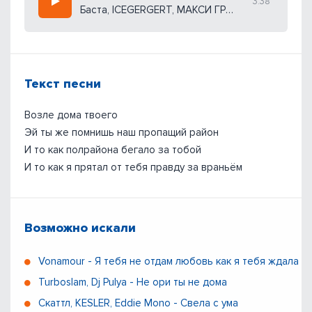
3:38
Баста, ICEGERGERT, МАКСИ ГРИН, Onative
Текст песни
Возле дома твоего
Эй ты же помнишь наш пропащий район
И то как полрайона бегало за тобой
И то как я прятал от тебя правду за враньём
Возможно искали
Vonamour - Я тебя не отдам любовь как я тебя ждала
Turboslam, Dj Pulya - Не ори ты не дома
Скаттл, KESLER, Eddie Mono - Свела с ума