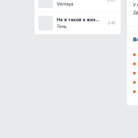
0:47
Vernaya
У 
Дв
Не я такой а жизнь такая
3:43
Тень
В