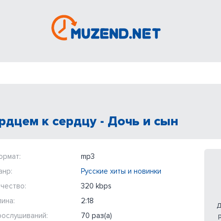
рдцем к сердцу - Дочь и сын
ормат:
mp3
анр:
Русские хиты и новинки
чество:
320 kbps
ина:
2:18
Д
рослушиваний:
70 раз(а)