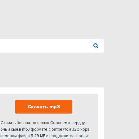
Скачать mp3
Скачать бесплатно песню Сердцем к сердцу -
очь и сын в mp3 формате с битрейтом 320 kbps,
размером файла 5.29 МБ и продолжительностью