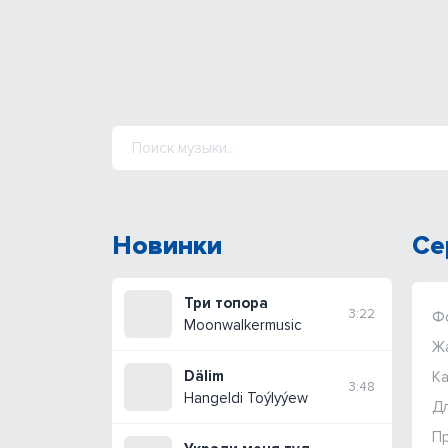
Новинки
Се
Три топора
3:22
Ф
Moonwalkermusic
Ж
Dälim
Ка
3:48
Hangeldi Toýlyýew
Дл
П