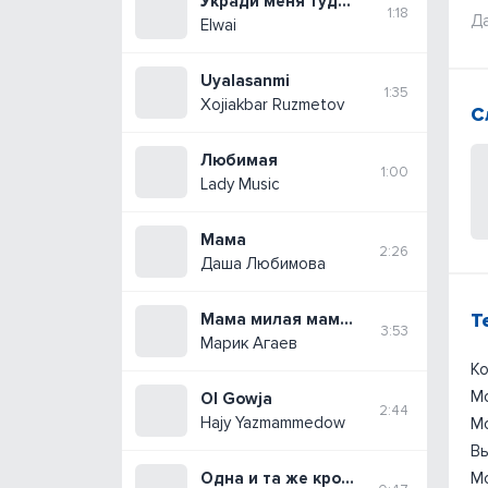
Укради меня туда где выше горы
1:18
Да
Elwai
Uyalasanmi
1:35
Xojiakbar Ruzmetov
С
Любимая
1:00
Lady Music
Мама
2:26
Даша Любимова
Т
Мама милая мама (Cover)
3:53
Марик Агаев
Ко
Мо
Ol Gowja
2:44
Hajy Yazmammedow
Мо
Вы
Одна и та же кровь
Мо