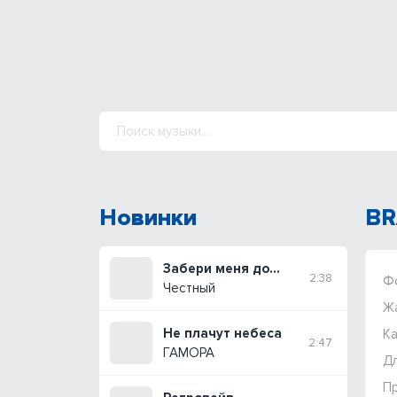
Новинки
BR
Забери меня домой
2:38
Ф
Честный
Ж
Не плачут небеса
Ка
2:47
ГАМОРА
Дл
П