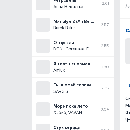
Ретровейв
2:01
Да
Анна Немченко
Manolya 2 (Ah Be Manolya)
2:57
Burak Bulut
С
Отпускай
2:55
DONI, Согдиана, DJ Daveed
Я твоя ненормальная
1:30
Amiux
Т
Ты в моей голове
2:35
SARGIS
Сн
Мо
Море пока лето
3:04
Хабиб, VAVAN
Я
Чт
Стук сердца