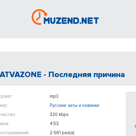
ATVAZONE - Последняя причина
ормат:
mp3
анр:
Русские хиты и новинки
чество:
320 kbps
ина:
4:53
рослушиваний:
2 661 раз(а)