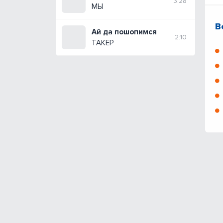
3:28
МЫ
В
Ай да пошопимся
2:10
ТАКЕР