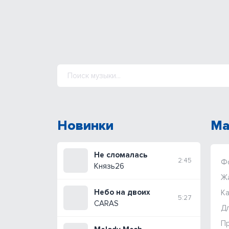
Новинки
Ма
Не сломалась
2:45
Ф
Князь26
Ж
Небо на двоих
Ка
5:27
CARAS
Дл
П