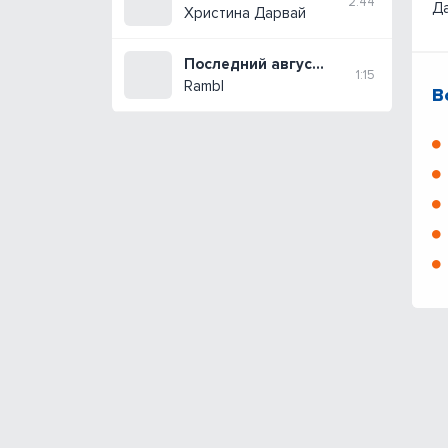
2:44
Да
Христина Дарвай
Последний август снова пахнет морем
1:15
Rambl
В