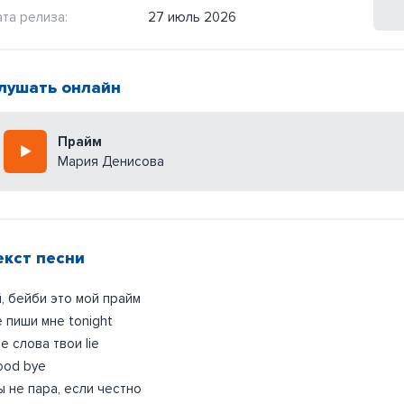
та релиза:
27 июль 2026
лушать онлайн
Прайм
Мария Денисова
екст песни
, бейби это мой прайм
 пиши мне tonight
е слова твои lie
ood bye
 не пара, если честно