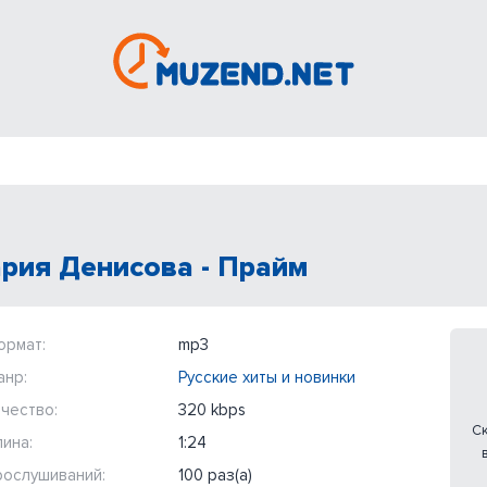
рия Денисова - Прайм
ормат:
mp3
анр:
Русские хиты и новинки
чество:
320 kbps
Ск
ина:
1:24
рослушиваний:
100 раз(а)