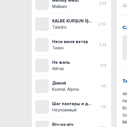
Melody Mesh
3:23
Да
Malikam
KALBE KURŞUN İŞLEMEZ
2:02
С
Taladro
Неси меня ветер
3:23
Тихон
Не жаль
4:13
Айгор
Т
Домой
1:15
Kosmal, Alpina
Ай
Не
Шаг пантеры и дерзкий взгляд
1:15
Вс
Неуловимый
G
Мы
Віч-на-віч